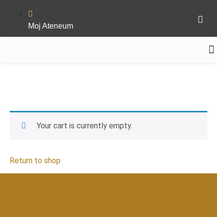
Moj Ateneum
MEDIN
Your cart is currently empty.
Return to shop