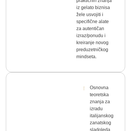
praktičnih znanja
iz gelato biznisa
žele usvojiti i
specifične alate
za autentičan
izraz/ponudu i
kreiranje novog
preduzetničkog
mindseta.
Osnovna
teoretska
znanja za
izradu
italijanskog
zanatskog
sladoleda