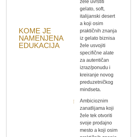
žele uvrstiti
gelato, soft,
italijanski desert
a koji osim
KOME JE
praktičnih znanja
NAMENJENA
iz gelato biznisa
EDUKACIJA
žele usvojiti
specifične alate
za autentičan
izraz/ponudu i
kreiranje novog
preduzetničkog
mindseta.
Ambicioznim
zanatlijama koji
žele tek otvoriti
svoje prodajno
mesto a koji osim