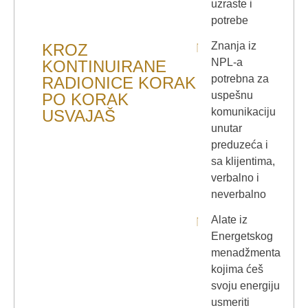
uzraste i
potrebe
Znanja iz
KROZ
NPL-a
KONTINUIRANE
potrebna za
RADIONICE KORAK
uspešnu
PO KORAK
komunikaciju
USVAJAŠ
unutar
preduzeća i
sa klijentima,
verbalno i
neverbalno
Alate iz
Energetskog
menadžmenta
kojima ćeš
svoju energiju
usmeriti