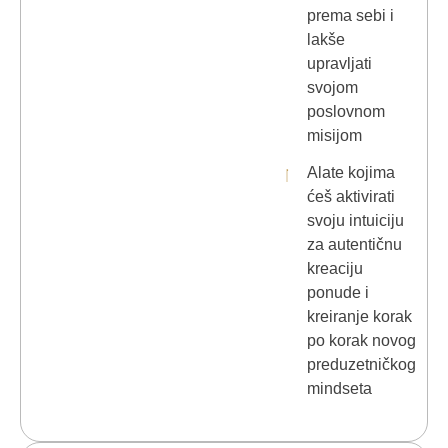
prema sebi i
lakše
upravljati
svojom
poslovnom
misijom
Alate kojima
ćeš aktivirati
svoju intuiciju
za autentičnu
kreaciju
ponude i
kreiranje korak
po korak novog
preduzetničkog
mindseta