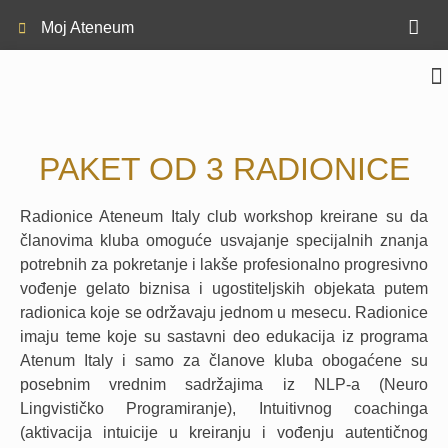
Moj Ateneum
MEDIN
PAKET OD 3 RADIONICE
Radionice Ateneum Italy club workshop kreirane su da
članovima kluba omoguće usvajanje specijalnih znanja
potrebnih za pokretanje i lakše profesionalno progresivno
vođenje gelato biznisa i ugostiteljskih objekata putem
radionica koje se održavaju jednom u mesecu. Radionice
imaju teme koje su sastavni deo edukacija iz programa
Atenum Italy i samo za članove kluba obogaćene su
posebnim vrednim sadržajima iz NLP-a (Neuro
Lingvističko Programiranje), Intuitivnog coachinga
(aktivacija intuicije u kreiranju i vođenju autentičnog