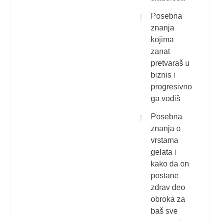
Posebna
znanja
kojima
zanat
pretvaraš u
biznis i
progresivno
ga vodiš
Posebna
znanja o
vrstama
gelata i
kako da on
postane
zdrav deo
obroka za
baš sve