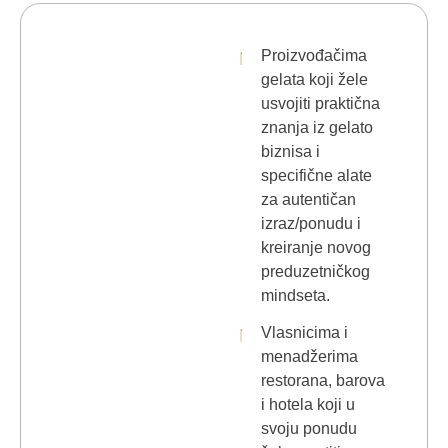
Proizvođačima
gelata koji žele
usvojiti praktična
znanja iz gelato
biznisa i
specifične alate
za autentičan
izraz/ponudu i
kreiranje novog
preduzetničkog
mindseta.
Vlasnicima i
menadžerima
restorana, barova
i hotela koji u
svoju ponudu