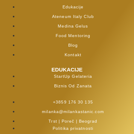
Edukacije
Ateneum Italy Club
Medina Gelus
Food Mentoring
Blog
Kontakt
EDUKACIJE
StartUp Gelateria
Biznis Od Zanata
+3859 176 30 135
milanka@milankastanic.com
Trst | Poreč | Beograd
Politika privatnosti